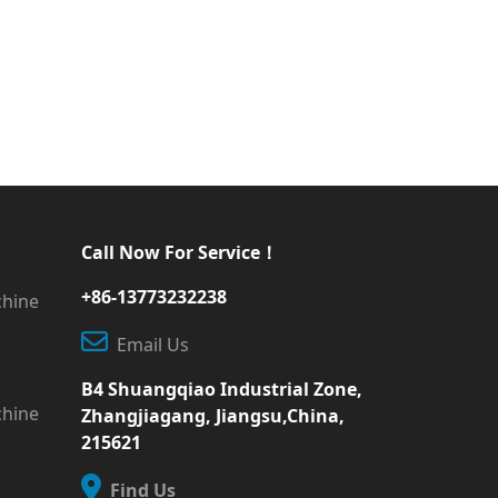
Call Now For Service！
+86-13773232238
chine
Email Us
B4 Shuangqiao Industrial Zone,
chine
Zhangjiagang, Jiangsu,China,
215621
Find Us