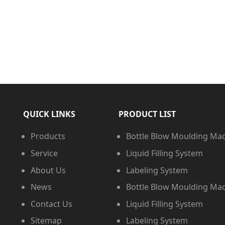
QUICK LINKS
PRODUCT LIST
Products
Bottle Blow Moulding Ma
Service
Liquid Filling System
About Us
Labeling System
News
Bottle Blow Moulding Ma
Contact Us
Liquid Filling System
Sitemap
Labeling System