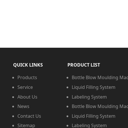
QUICK LINKS
PRODUCT LIST
Products
Bottle Blow Moulding Ma
Service
Liquid Filling System
About Us
Labeling System
News
Bottle Blow Moulding Ma
Contact Us
Liquid Filling System
Sitemap
Labeling System