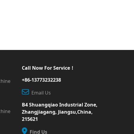
Call Now For Service！
+86-13773232238
chine
Email Us
B4 Shuangqiao Industrial Zone,
chine
Zhangjiagang, Jiangsu,China,
215621
Find Us