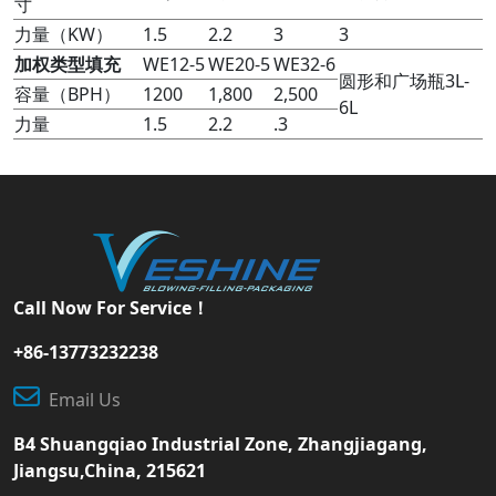
寸
力量（KW）
1.5
2.2
3
3
加权
类型
填充
WE12-5
WE20-5
WE32-6
圆形和广场瓶3L-
容量（BPH）
1200
1,800
2,500
6L
力量
1.5
2.2
.3
Call Now For Service！
+86-13773232238
Email Us
B4 Shuangqiao Industrial Zone, Zhangjiagang,
Jiangsu,China, 215621