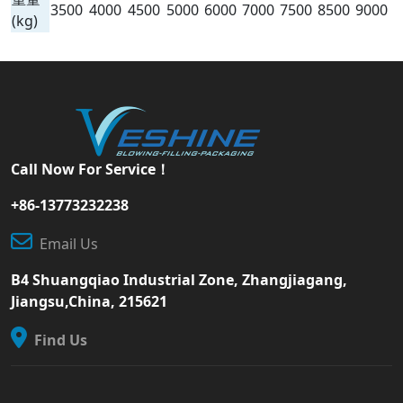
3500
4000
4500
5000
6000
7000
7500
8500
9000
(kg)
Call Now For Service！
+86-13773232238
Email Us
B4 Shuangqiao Industrial Zone, Zhangjiagang,
Jiangsu,China, 215621
Find Us