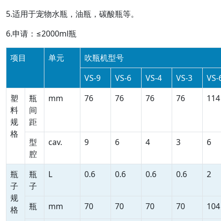
5.适用于宠物水瓶，油瓶，碳酸瓶等。
6.申请：≤2000ml瓶
项目
单元
吹瓶机型号
VS-9
VS-6
VS-4
VS-3
VS-
塑
瓶
mm
76
76
76
76
114
料
间
规
距
格
型
cav.
9
6
4
3
6
腔
瓶
瓶
L
0.6
0.6
0.6
0.6
2
子
子
规
瓶
mm
70
70
70
70
104
格