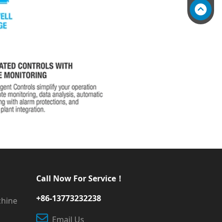
Call Now For Service！
+86-13773232238
chine
Email Us