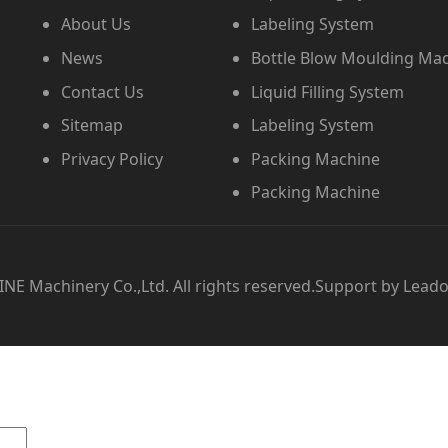
About Us
Labeling System
News
Bottle Blow Moulding Ma
Contact Us
Liquid Filling System
Sitemap
Labeling System
Privacy Policy
Packing Machine
Packing Machine
NE Machinery Co.,Ltd. All rights reserved.Support by Lead