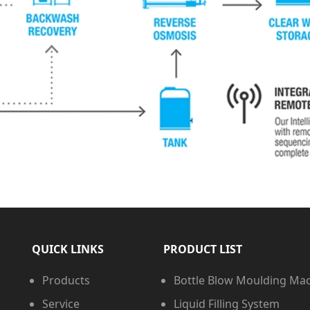
QUICK LINKS
PRODUCT LIST
Products
Bottle Blow Moulding Ma
Service
Liquid Filling System